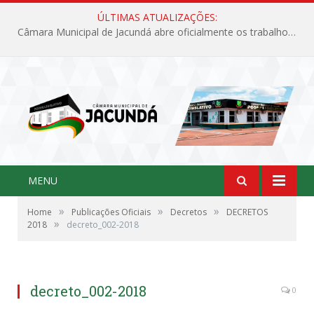
ÚLTIMAS ATUALIZAÇÕES:
Câmara Municipal de Jacundá abre oficialmente os trabalhos legislativos de 2026
MENU
»
»
»
Home
Publicações Oficiais
Decretos
DECRETOS
»
2018
decreto_002-2018
decreto_002-2018
0