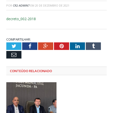
POR
CR2-ADMIN7
EM
20 DE DEZEMBRO DE 2021
decreto_002-2018
COMPARTILHAR:
Twitter
Facebook
Google+
Pinterest
LinkedIn
Tumblr
Email
CONTEÚDO RELACIONADO