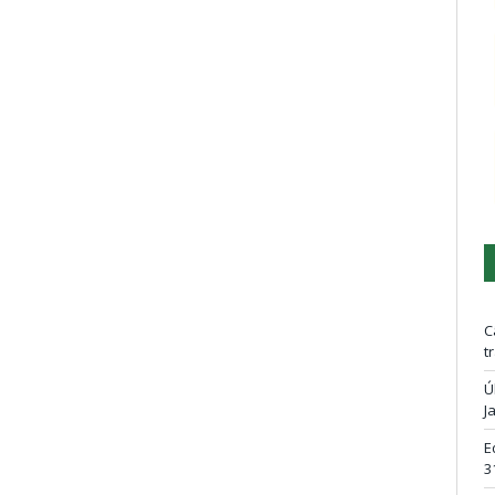
C
t
Ú
J
E
3