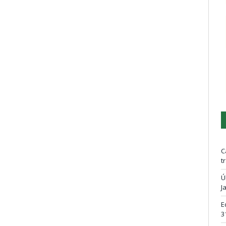
C
t
Ú
J
E
3