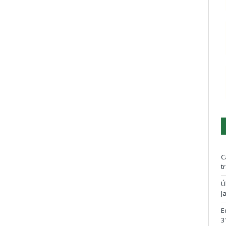
C
t
Ú
J
E
3