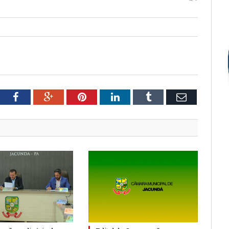
tter
Facebook
Google+
Pinterest
LinkedIn
Tumblr
Email