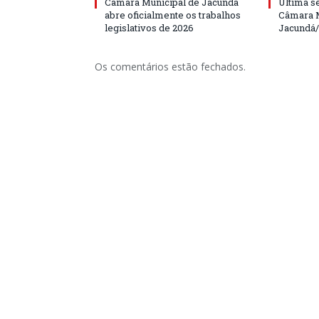
Câmara Municipal de Jacundá
Última s
abre oficialmente os trabalhos
Câmara M
legislativos de 2026
Jacundá
Os comentários estão fechados.