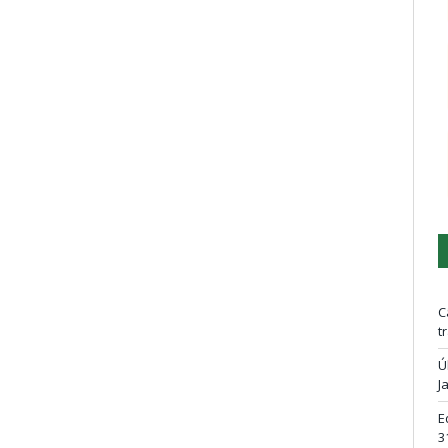
C
t
Ú
J
E
3