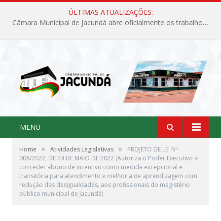
ÚLTIMAS ATUALIZAÇÕES:
Câmara Municipal de Jacundá abre oficialmente os trabalhos legislativos de 2026
MENU
»
»
Home
Atividades Legislativas
PROJETO DE LEI Nº
008/2022, DE 24 DE MAIO DE 2022 (Autoriza o Poder Executivo a
conceder abono de incentivo como medida excepcional e
transitória para atendimento e melhoria de aprendizagem com
redução das desigualdades, aos profissionais do magistério
público municipal de Jacundá)