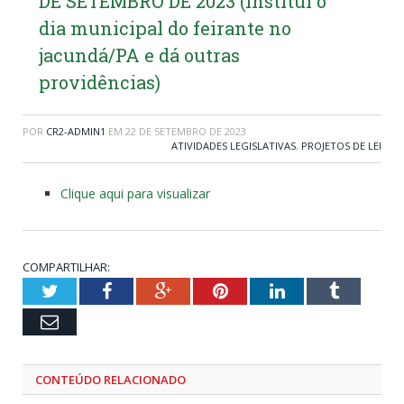
DE SETEMBRO DE 2023 (Institui o
dia municipal do feirante no
jacundá/PA e dá outras
providências)
POR
CR2-ADMIN1
EM
22 DE SETEMBRO DE 2023
ATIVIDADES LEGISLATIVAS
,
PROJETOS DE LEI
Clique aqui para visualizar
COMPARTILHAR:
Twitter
Facebook
Google+
Pinterest
LinkedIn
Tumblr
Email
CONTEÚDO RELACIONADO