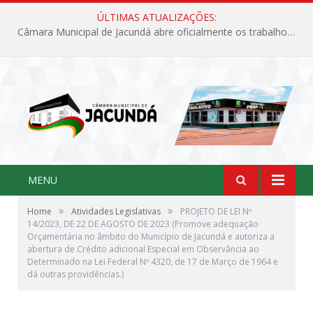
ÚLTIMAS ATUALIZAÇÕES:
Câmara Municipal de Jacundá abre oficialmente os trabalhos legislativos de 2026
MENU
»
»
Home
Atividades Legislativas
PROJETO DE LEI Nº
14/2023, DE 22 DE AGOSTO DE 2023 (Promove adequação
Orçamentária no âmbito do Município de Jacundá e autoriza a
abertura de Crédito adicional Especial em Observância ao
Determinado na Lei Federal Nº 4320, de 17 de Março de 1964 e
dá outras providências.)