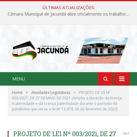
ÚLTIMAS ATUALIZAÇÕES:
Câmara Municipal de Jacundá abre oficialmente os trabalhos legislativos de 2026
MENU
»
»
Home
Atividades Legislativas
PROJETO DE LEI Nº
003/2021, DE 27 DE MAIO DE 2021 (Amplia a duração da licença
maternidade e dá licença paternidade durante o período de
pandemia que versa a lei Nº 13.979, 06 de fevereiro de 2020)
PROJETO DE LEI Nº 003/2021, DE 27
0