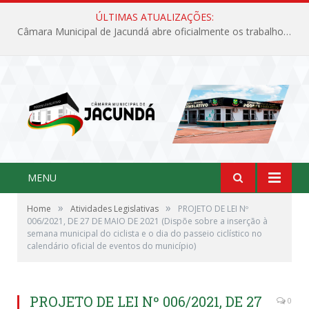
ÚLTIMAS ATUALIZAÇÕES:
Câmara Municipal de Jacundá abre oficialmente os trabalhos legislativos de 2026
MENU
»
»
Home
Atividades Legislativas
PROJETO DE LEI Nº
006/2021, DE 27 DE MAIO DE 2021 (Dispõe sobre a inserção à
semana municipal do ciclista e o dia do passeio ciclístico no
calendário oficial de eventos do município)
PROJETO DE LEI Nº 006/2021, DE 27
0