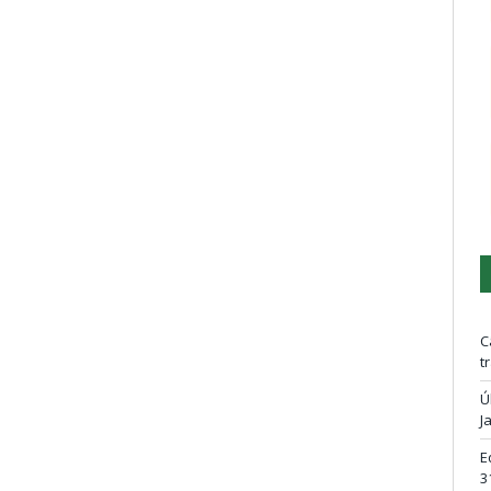
C
t
Ú
J
E
3