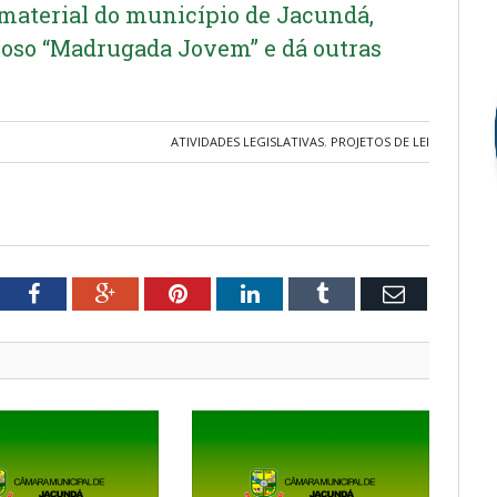
Imaterial do município de Jacundá,
gioso “Madrugada Jovem” e dá outras
ATIVIDADES LEGISLATIVAS
,
PROJETOS DE LEI
tter
Facebook
Google+
Pinterest
LinkedIn
Tumblr
Email