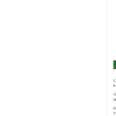
C
t
Ú
J
E
3