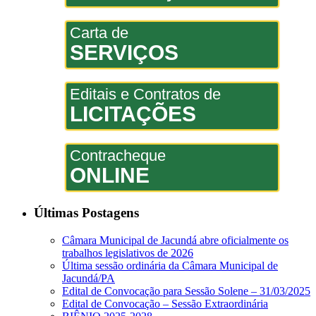
Carta de
SERVIÇOS
Editais e Contratos de
LICITAÇÕES
Contracheque
ONLINE
Últimas Postagens
Câmara Municipal de Jacundá abre oficialmente os
trabalhos legislativos de 2026
Última sessão ordinária da Câmara Municipal de
Jacundá/PA
Edital de Convocação para Sessão Solene – 31/03/2025
Edital de Convocação – Sessão Extraordinária