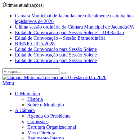
Últimas atualizações:
Câmara Municipal de Jacundá abre oficialmente os trabalhos
legislativos de 2026
Última sessão ordinária da Câmara Municipal de Jacundá/PA
Edital de Convocação para Sessão Solene – 31/03/2025
Edital de Convocação – Sessão Extraordinária
BIÊNIO 2025-2028
Edital de Convocação para Sessão Solene
Edital de Convocação para Sessão Solene
Edital de Convocação para Sessão Solene
Menu
O Município
História
Sobre o Município
A Câmara
Agenda do Presidente
Comissões
Estrutura Organizacional
Mesa Diretora
Regimento Interno