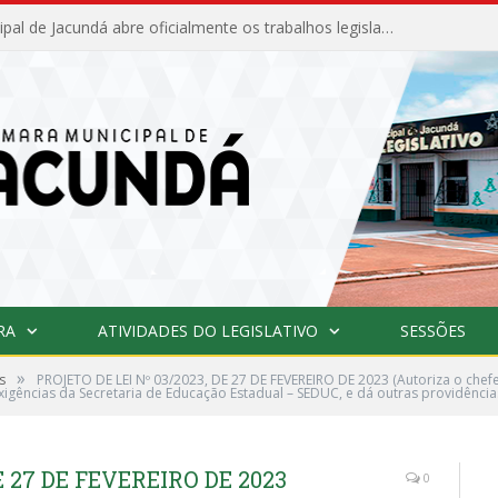
Câmara Municipal de Jacundá abre oficialmente os trabalhos legislativos de 2026
RA
ATIVIDADES DO LEGISLATIVO
SESSÕES
»
s
PROJETO DE LEI Nº 03/2023, DE 27 DE FEVEREIRO DE 2023 (Autoriza o chefe
gências da Secretaria de Educação Estadual – SEDUC, e dá outras providência
E 27 DE FEVEREIRO DE 2023
0