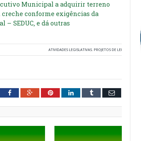
ecutivo Municipal a adquirir terreno
 creche conforme exigências da
al – SEDUC, e dá outras
ATIVIDADES LEGISLATIVAS
,
PROJETOS DE LEI
tter
Facebook
Google+
Pinterest
LinkedIn
Tumblr
Email