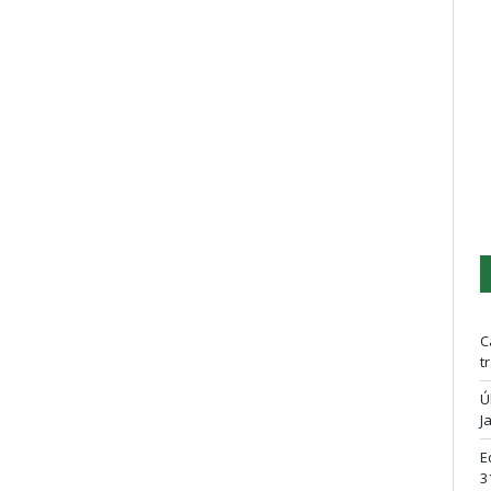
C
t
Ú
J
E
3